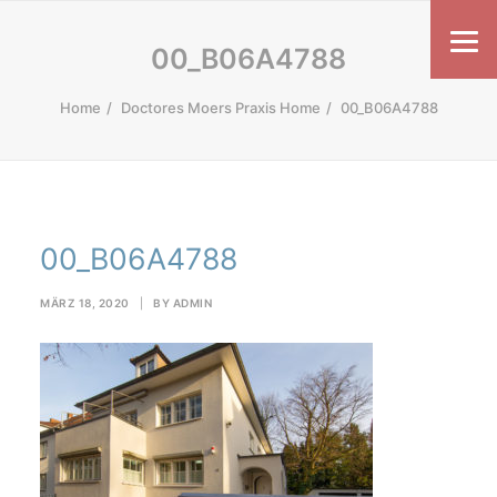
00_B06A4788
Home
Doctores Moers Praxis Home
00_B06A4788
00_B06A4788
MÄRZ 18, 2020
|
BY
ADMIN