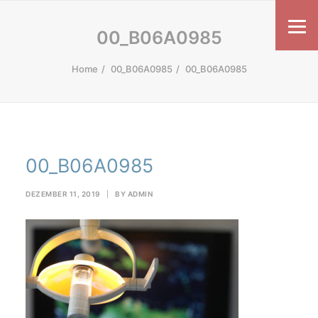
00_B06A0985
Home
00_B06A0985
00_B06A0985
00_B06A0985
DEZEMBER 11, 2019
|
BY
ADMIN